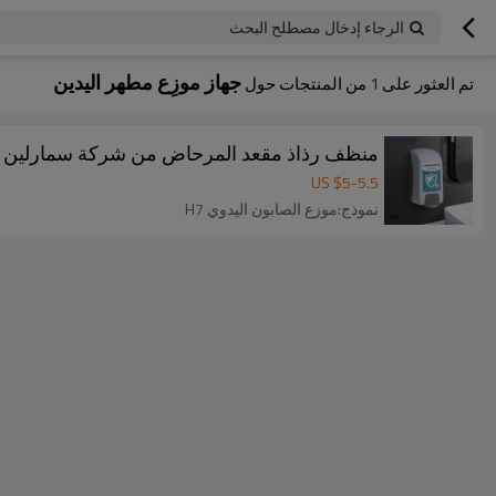
الرجاء إدخال مصطلح البحث
جهاز موزِع مطهر اليدين
تم العثور على
1
من المنتجات حول
منظف ​​رذاذ مقعد المرحاض من شركة سمارلين كوميرشال H7 و
US $
5
-
5.5
نموذج:موزع الصابون اليدوي H7