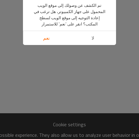
تم الكشف عن وصولك إلى موقع الويب
المحمول على جهاز الكمبيوتر، هل ترغب في
إعادة التوجيه إلى موقع الويب لسطح
المكتب؟ انقر على 'نعم' للاستمرار
لا
نعم
Cookie settings
ssible experience. They also allow us to analyze user behavior in 