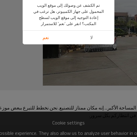
تم الكشف عن وصولك إلى موقع الويب
المحمول على جهاز الكمبيوتر، هل ترغب في
إعادة التوجيه إلى موقع الويب لسطح
المكتب؟ انقر على 'نعم' للاستمرار
لا
نعم
ة، المساحة الأكبر... إنه مكان ممتاز للتصنيع. نحن نخطط للتبرع ببعض موز
ا في انتظاركم بكل سرور.
Cookie settings
ssible experience. They also allow us to analyze user behavior in 